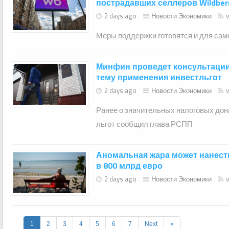
пострадавших селлеров Wildberr
2 days ago
Новости Экономики
Меры поддержки готовятся и для сам
Минфин проведет консультации
тему применения инвестльгот
2 days ago
Новости Экономики
Ранее о значительных налоговых дон
льгот сообщил глава РСПП
Аномальная жара может нанест
в 800 млрд евро
2 days ago
Новости Экономики
1
2
3
4
5
6
7
Next
»