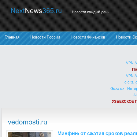
Главная
Новости России
Новости Финансов
Новости Э
VPN 
По
VPN 
digital
Guza.uz - Инт
Al
УЗБЕКСКОЕ 
Минфин: от сжатия сроков реа