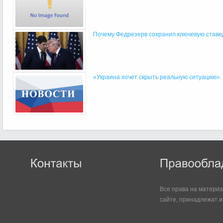
Почему Федрезерв сохранил ключевую ставку,
«Украина хочет скрыть реальную ситуацию». 
Все права на матери
сайте, принадлежат и