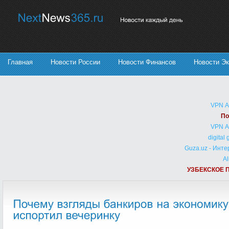
Главная
Новости России
Новости Финансов
Новости Э
VPN 
По
VPN 
digital
Guza.uz - Инт
Al
УЗБЕКСКОЕ 