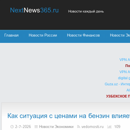
Главная
Новости России
Новости Финансов
Новости Э
VPN 
По
VPN 
digital
Guza.uz - Инт
Al
УЗБЕКСКОЕ 
2-7-2026
Новости Экономики
vedomosti.ru
109