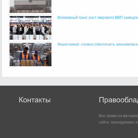
Всемирный банк: рост мирового ВВП замедлит
Решетников: сложно обеспечить экономический
Все права на матери
сайте, принадлежат и