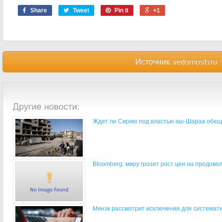
Share
Tweet
Pin it
+1
Источник:
vedomosti.ru
Ждет ли Сирию под властью аш-Шараа обещ
Bloomberg: миру грозит рост цен на продоволь
Минэк рассмотрит исключения для систематич