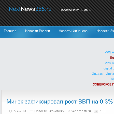
Главная
Новости России
Новости Финансов
Новости Э
VPN 
По
VPN 
digital
Guza.uz - Инт
Al
УЗБЕКСКОЕ 
2-7-2026
Новости Экономики
vedomosti.ru
130