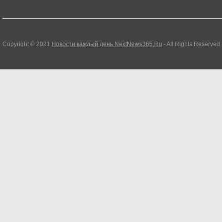
Copyright © 2021
Новости каждый день NextNews365.Ru
- All Rights Reserved