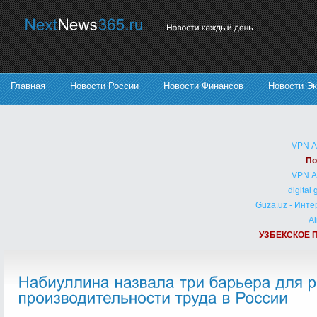
Главная
Новости России
Новости Финансов
Новости Э
VPN 
По
VPN 
digital
Guza.uz - Инт
Al
УЗБЕКСКОЕ 