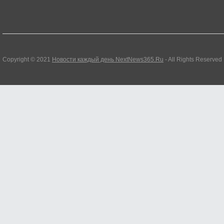
Copyright © 2021
Новости каждый день NextNews365.Ru
- All Rights Reserved