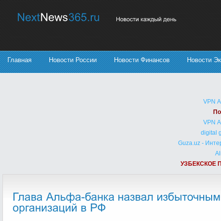
Главная
Новости России
Новости Финансов
Новости Э
VPN 
По
VPN 
digital
Guza.uz - Инт
Al
УЗБЕКСКОЕ 