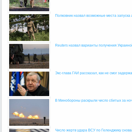
Полковник назвал возможные места запуска а
Reuters назвал варианты получения Украиной
Экс-глава ГАИ рассказал, как не смог задержа
В Минобороны раскрыли число сбитых за ночь
Число жертв удара ВСУ по Геленджику снова