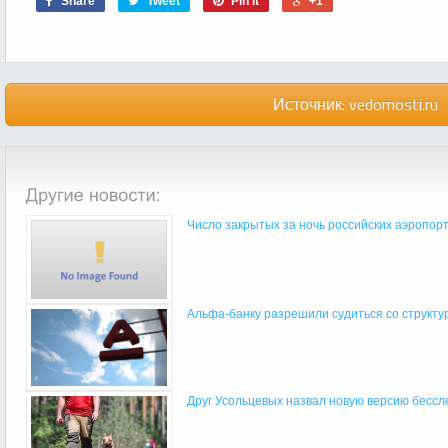
Share
Tweet
Pin it
+1
Источник:
vedomosti.ru
Число закрытых за ночь российских аэропорт
Альфа-банку разрешили судиться со структур
Друг Усольцевых назвал новую версию бессле