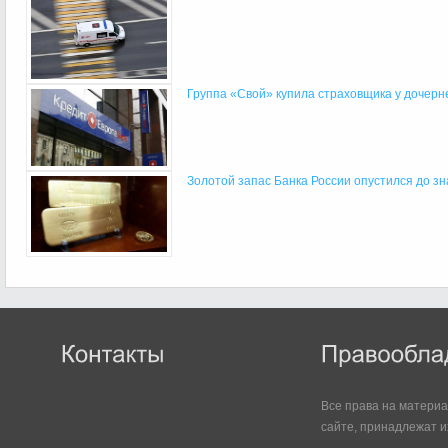
Группа «Свой» купила страховщика у дочернег
Золотой запас Банка России опустился до зн
Все права на матери
сайте, принадлежат и