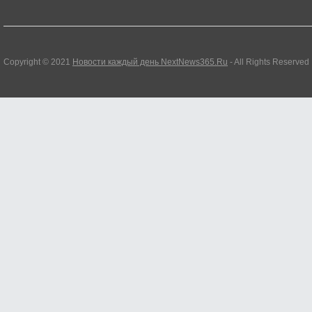
Copyright © 2021
Новости каждый день NextNews365.Ru
- All Rights Reserved