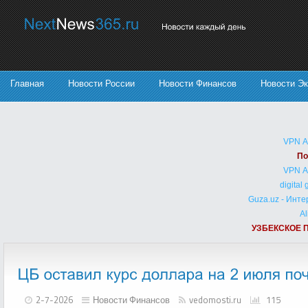
Главная
Новости России
Новости Финансов
Новости Э
VPN 
По
VPN 
digital
Guza.uz - Инт
Al
УЗБЕКСКОЕ 
2-7-2026
Новости Финансов
vedomosti.ru
115