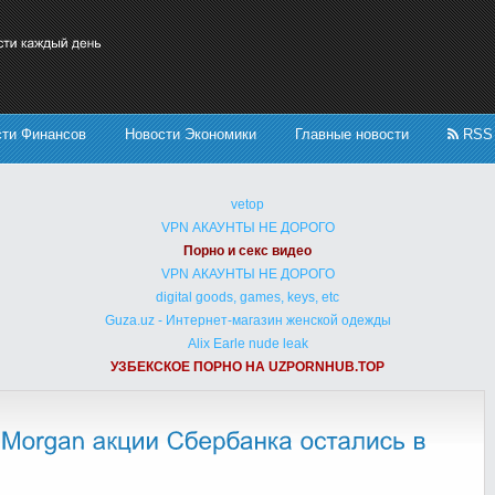
сти Финансов
Новости Экономики
Главные новости
RSS
vetop
VPN АКАУНТЫ НЕ ДОРОГО
Порно и секс видео
VPN АКАУНТЫ НЕ ДОРОГО
digital goods, games, keys, etc
Guza.uz - Интернет-магазин женской одежды
Alix Earle nude leak
УЗБЕКСКОЕ ПОРНО НА UZPORNHUB.TOP