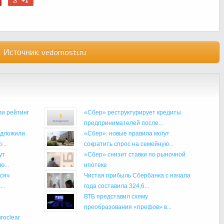
+1
Источник:
vedomosti.ru
и рейтинг
«Сбер» реструктурирует кредиты
предпринимателей после...
едложили
«Сбер»: новые правила могут
...
сократить спрос на семейную...
ут
«Сбер» снизит ставки по рыночной
...
ипотеке
сяч
Чистая прибыль Сбербанка с начала
..
года составила 324,6...
ВТБ представил схему
преобразования «префов» в...
roclear