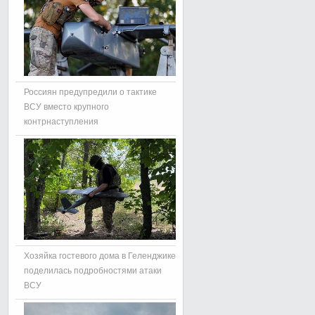
Россиян предупредили о тактике
ВСУ вместо крупного
контрнаступления
Хозяйка гостевого дома в Геленджике
поделилась подробностями атаки
ВСУ