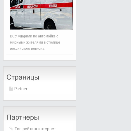
ВСУ ударили по автомойке с
мирными жителями в столице
российского региона
Partners
Топ рейтинг интернет-