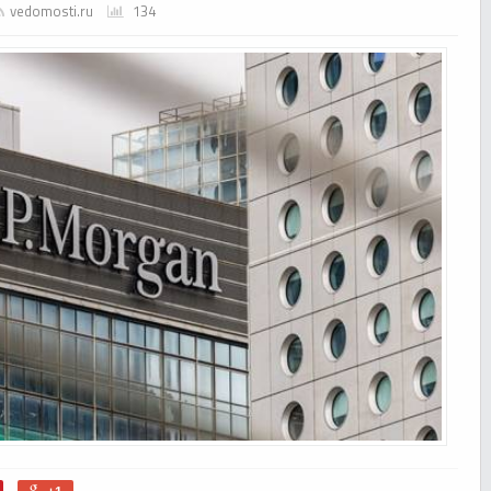
vedomosti.ru
134