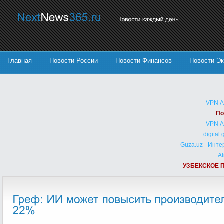
Главная
Новости России
Новости Финансов
Новости Э
VPN 
По
VPN 
digital
Guza.uz - Инт
Al
УЗБЕКСКОЕ 