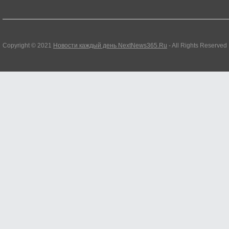
Copyright © 2021
Новости каждый день NextNews365.Ru
- All Rights Reserved