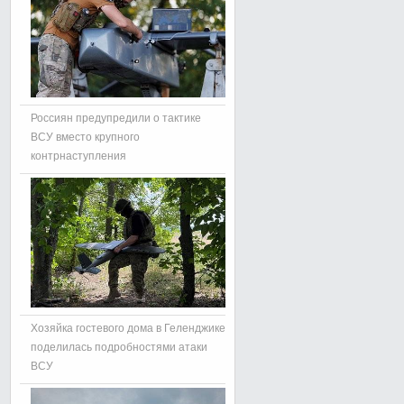
Россиян предупредили о тактике
ВСУ вместо крупного
контрнаступления
Хозяйка гостевого дома в Геленджике
поделилась подробностями атаки
ВСУ