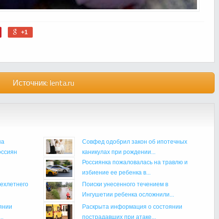
+1
Источник:
lenta.ru
на
Совфед одобрил закон об ипотечных
оссиян
каникулах при рождении...
Россиянка пожаловалась на травлю и
избиение ее ребенка в...
рехлетнего
Поиски унесенного течением в
Ингушетии ребенка осложнили...
янии
Раскрыта информация о состоянии
..
пострадавших при атаке...