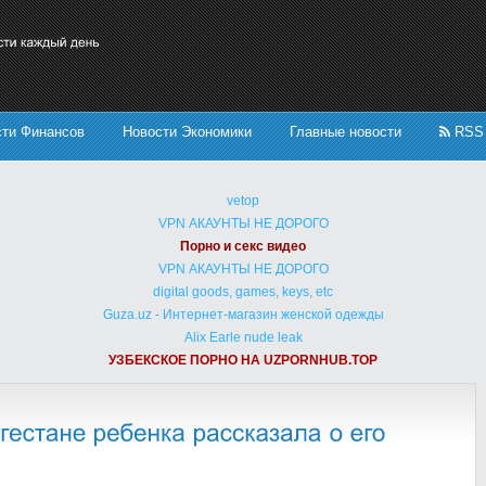
сти Финансов
Новости Экономики
Главные новости
RSS
vetop
VPN АКАУНТЫ НЕ ДОРОГО
Порно и секс видео
VPN АКАУНТЫ НЕ ДОРОГО
digital goods, games, keys, etc
Guza.uz - Интернет-магазин женской одежды
Alix Earle nude leak
УЗБЕКСКОЕ ПОРНО НА UZPORNHUB.TOP