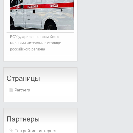
ВСУ ударили по автомойке с
мирными жителями в столице
российского региона
Partners
Топ рейтинг интернет-