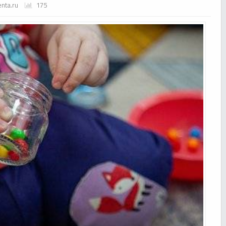
enta.ru
175