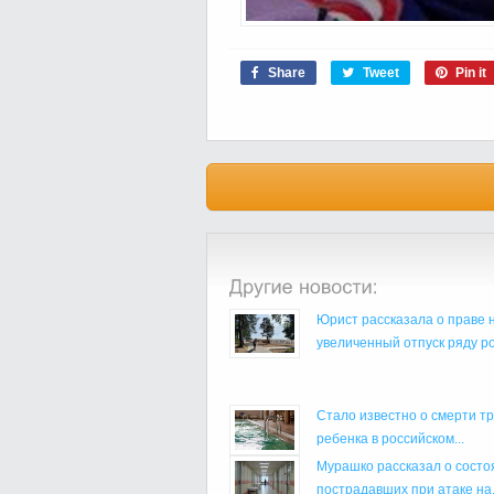
Share
Tweet
Pin it
Юрист рассказала о праве 
увеличенный отпуск ряду р
Стало известно о смерти т
ребенка в российском...
Мурашко рассказал о состо
пострадавших при атаке на.