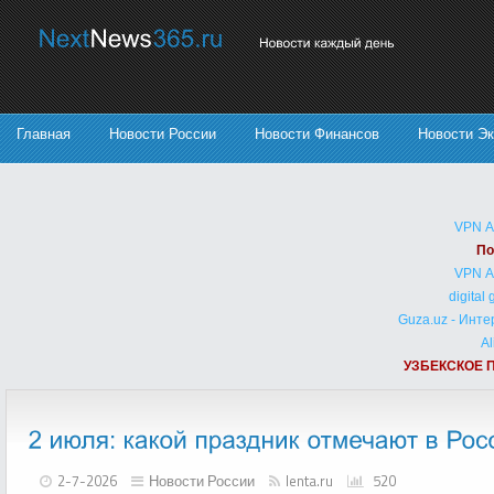
Главная
Новости России
Новости Финансов
Новости Э
VPN 
По
VPN 
digital
Guza.uz - Инт
Al
УЗБЕКСКОЕ 
2-7-2026
Новости России
lenta.ru
520