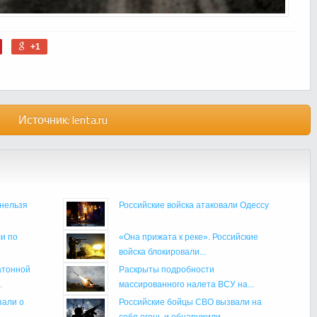
+1
Источник:
lenta.ru
нельзя
Российские войска атаковали Одессу
и по
«Она прижата к реке». Российские
войска блокировали...
атонной
Раскрыты подробности
.
массированного налета ВСУ на...
зали о
Российские бойцы СВО вызвали на
себя огонь и обнаружили...