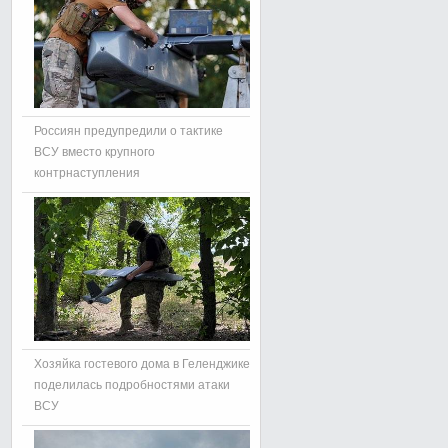
Россиян предупредили о тактике
ВСУ вместо крупного
контрнаступления
Хозяйка гостевого дома в Геленджике
поделилась подробностями атаки
ВСУ