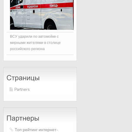
ВСУ ударили по автомойке с
мирными жителями в столице
российского региона
Partners
Топ рейтинг интернет-