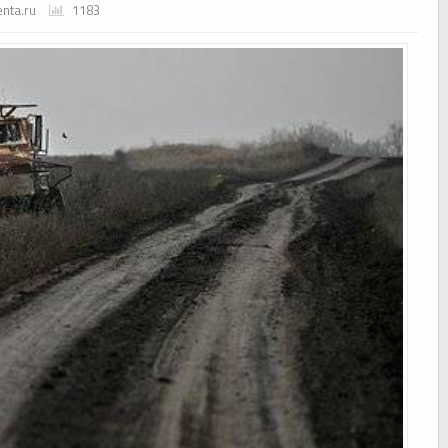
enta.ru
1183