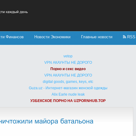
сти Финансов
Новости Экономики
Главные новости
RSS
vetop
VPN АКАУНТЫ НЕ ДОРОГО
Порно и секс видео
VPN АКАУНТЫ НЕ ДОРОГО
digital goods, games, keys, etc
Guza.uz - Интернет-магазин женской одежды
Alix Earle nude leak
УЗБЕКСКОЕ ПОРНО НА UZPORNHUB.TOP