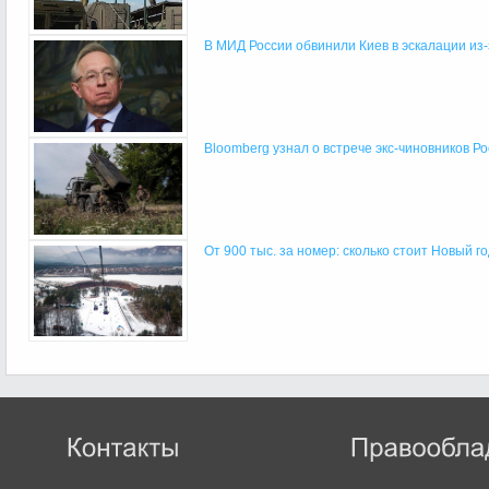
В МИД России обвинили Киев в эскалации из-з
Bloomberg узнал о встрече экс-чиновников Рос
От 900 тыс. за номер: сколько стоит Новый го