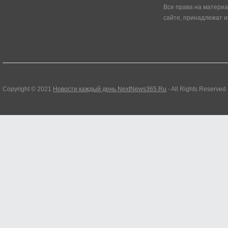
Все права на матери
сайте, принадлежат и
Copyright © 2021
Новости каждый день NextNews365.Ru
- All Rights Reserved