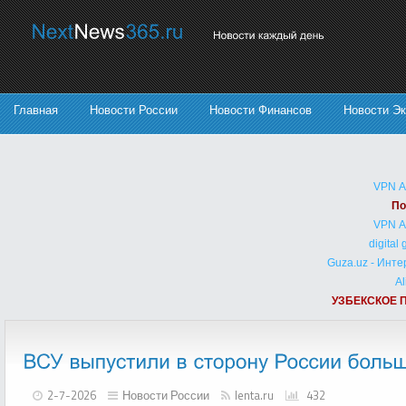
Главная
Новости России
Новости Финансов
Новости Э
VPN 
По
VPN 
digital
Guza.uz - Инт
Al
УЗБЕКСКОЕ 
2-7-2026
Новости России
lenta.ru
432