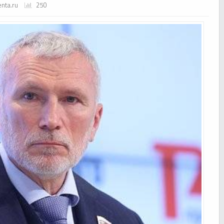
enta.ru
250