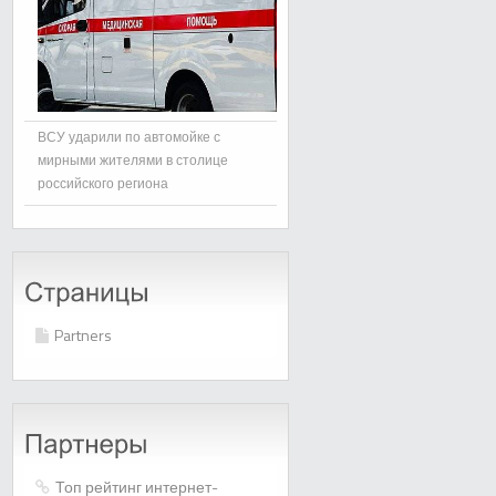
ВСУ ударили по автомойке с
мирными жителями в столице
российского региона
Partners
Топ рейтинг интернет-