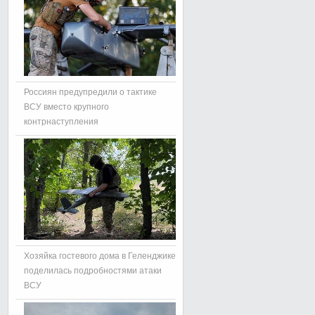
Россиян предупредили о тактике
ВСУ вместо крупного
контрнаступления
Хозяйка гостевого дома в Геленджике
поделилась подробностями атаки
ВСУ