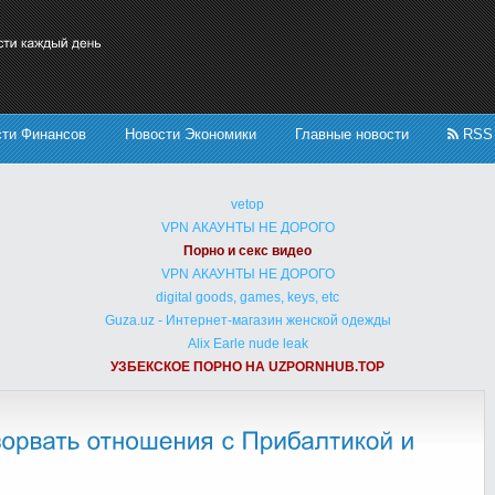
сти Финансов
Новости Экономики
Главные новости
RSS
vetop
VPN АКАУНТЫ НЕ ДОРОГО
Порно и секс видео
VPN АКАУНТЫ НЕ ДОРОГО
digital goods, games, keys, etc
Guza.uz - Интернет-магазин женской одежды
Alix Earle nude leak
УЗБЕКСКОЕ ПОРНО НА UZPORNHUB.TOP