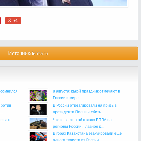
+1
Источник:
lenta.ru
усомнился
8 августа: какой праздник отмечают в
России и мире
против
В России отреагировали на призыв
..
президента Польши «бить...
азвать
Что известно об атаках БПЛА на
регионы России. Главное к...
В горах Казахстана эвакуировали еще
одного туриста из России