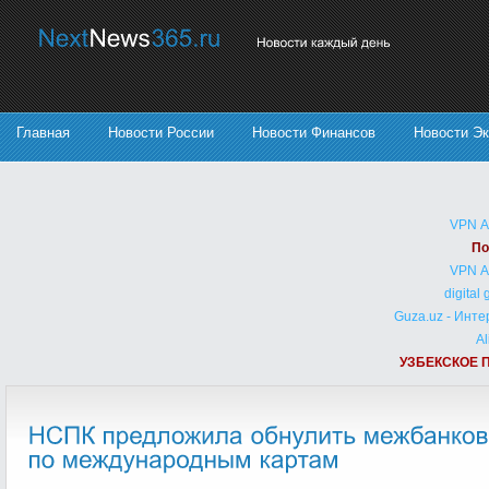
Главная
Новости России
Новости Финансов
Новости Э
VPN 
По
VPN 
digital
Guza.uz - Инт
Al
УЗБЕКСКОЕ 