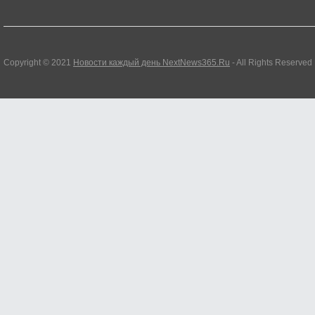
Copyright © 2021
Новости каждый день NextNews365.Ru
- All Rights Reserved