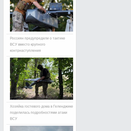
Россиян предупредили о тактике
ВСУ вместо крупного
контрнаступления
Хозяйка гостевого дома в Геленджике
поделилась подробностями атаки
ВСУ