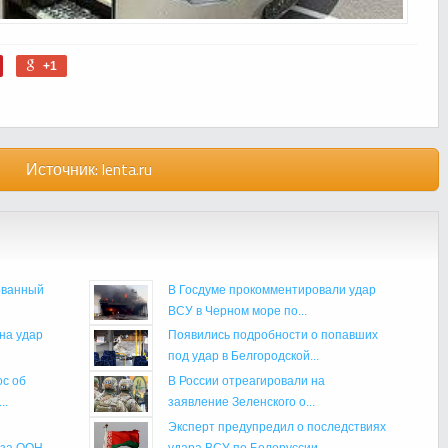
+1
Источник:
lenta.ru
ованный
В Госдуме прокомментировали удар
ВСУ в Черном море по...
на удар
Появились подробности о попавших
под удар в Белгородской...
ос об
В России отреагировали на
..
заявление Зеленского о...
Эксперт предупредил о последствиях
еза ООН
удара ВСУ по Белоруссии