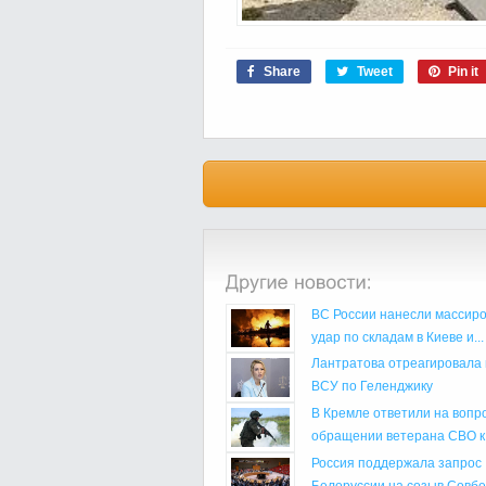
Share
Tweet
Pin it
ВС России нанесли массир
удар по складам в Киеве и...
Лантратова отреагировала 
ВСУ по Геленджику
В Кремле ответили на вопр
обращении ветерана СВО к.
Россия поддержала запрос
Белоруссии на созыв Совб