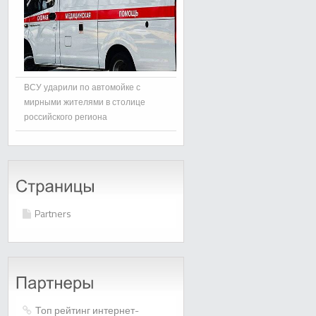
ВСУ ударили по автомойке с
мирными жителями в столице
российского региона
Partners
Топ рейтинг интернет-