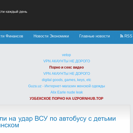
сти Финансов
Новости Экономики
Главные новости
RSS
vetop
VPN АКАУНТЫ НЕ ДОРОГО
Порно и секс видео
VPN АКАУНТЫ НЕ ДОРОГО
digital goods, games, keys, etc
Guza.uz - Интернет-магазин женской одежды
Alix Earle nude leak
УЗБЕКСКОЕ ПОРНО НА UZPORNHUB.TOP