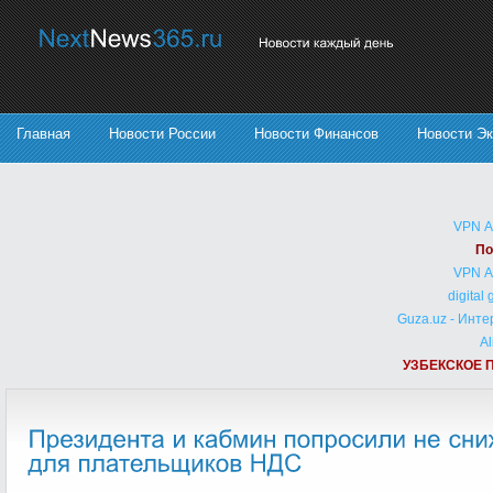
Главная
Новости России
Новости Финансов
Новости Э
VPN 
По
VPN 
digital
Guza.uz - Инт
Al
УЗБЕКСКОЕ 