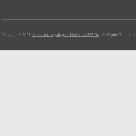
Copyright © 2021
Новости каждый день NextNews365.Ru
- All Rights Reserved