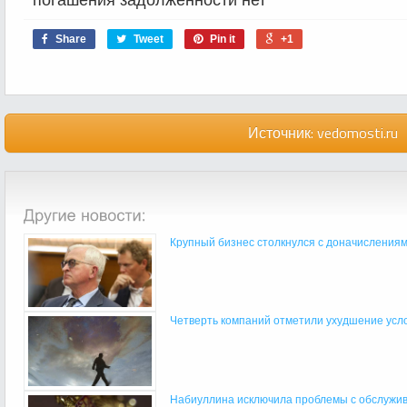
Share
Tweet
Pin it
+1
Источник:
vedomosti.ru
Крупный бизнес столкнулся с доначислениями
Четверть компаний отметили ухудшение услов
Набиуллина исключила проблемы с обслужива