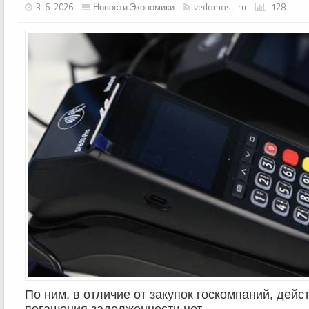
3-6-2026
Новости Экономики
vedomosti.ru
128
По ним, в отличие от закупок госкомпаний, дей
погашения задолженности нет