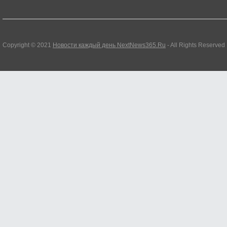
Copyright © 2021
Новости каждый день NextNews365.Ru
- All Rights Reserved