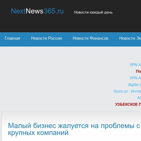
Главная
Новости России
Новости Финансов
Новости Э
VPN 
По
VPN 
digital
Guza.uz - Инт
Al
УЗБЕКСКОЕ 