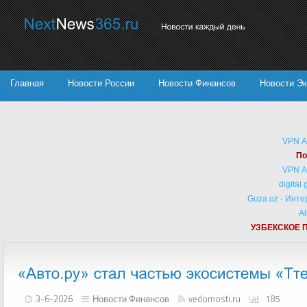
Главная
Новости России
Новости Финансов
Новости Э
VPN 
По
VPN 
digital
Guza.uz - Инт
Al
УЗБЕКСКОЕ 
3-6-2026
Новости Финансов
vedomosti.ru
185