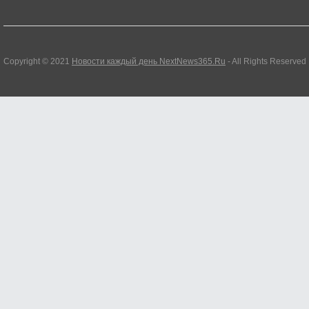
Copyright © 2021
Новости каждый день NextNews365.Ru
- All Rights Reserved