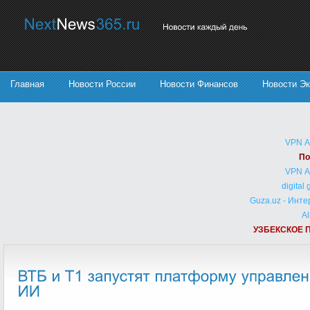
Главная
Новости России
Новости Финансов
Новости Э
VPN 
По
VPN 
digital
Guza.uz - Инт
Al
УЗБЕКСКОЕ 