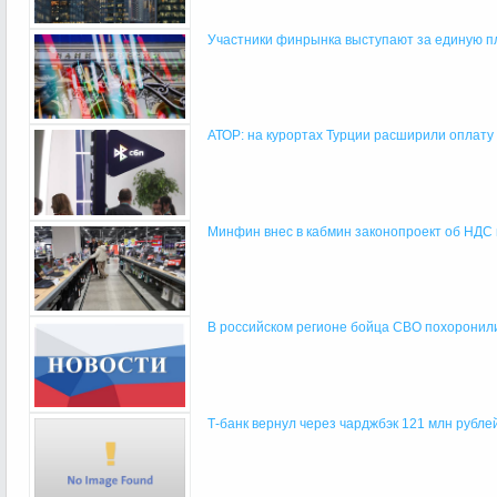
Участники финрынка выступают за единую пл
АТОР: на курортах Турции расширили оплату
Минфин внес в кабмин законопроект об НДС н
В российском регионе бойца СВО похоронили 
Т-банк вернул через чарджбэк 121 млн рубле