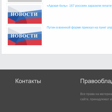
«Адская боль». 167 россиян заразили гепатит
Путин в военной форме приехал на пункт упр
Все права на матери
сайте, принадлежат и