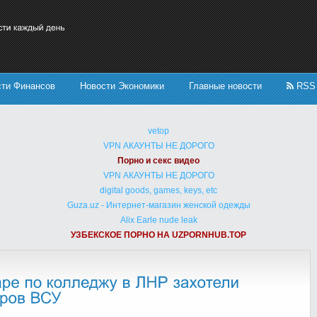
сти Финансов
Новости Экономики
Главные новости
RSS
vetop
VPN АКАУНТЫ НЕ ДОРОГО
Порно и секс видео
VPN АКАУНТЫ НЕ ДОРОГО
digital goods, games, keys, etc
Guza.uz - Интернет-магазин женской одежды
Alix Earle nude leak
УЗБЕКСКОЕ ПОРНО НА UZPORNHUB.TOP