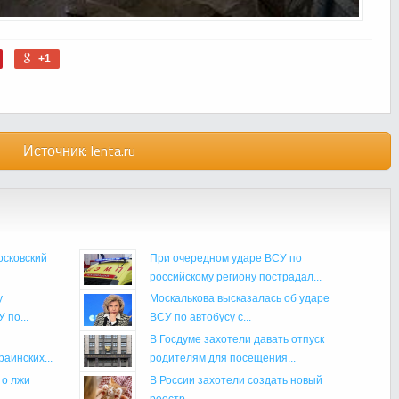
+1
Источник:
lenta.ru
осковский
При очередном ударе ВСУ по
российскому региону пострадал...
у
Москалькова высказалась об ударе
 по...
ВСУ по автобусу с...
В Госдуме захотели давать отпуск
аинских...
родителям для посещения...
 о лжи
В России захотели создать новый
реестр