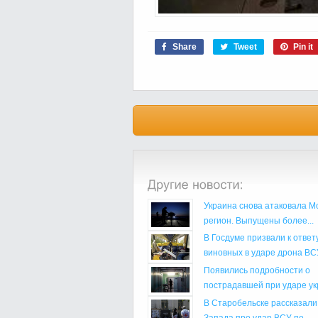
Share
Tweet
Pin it
Украина снова атаковала М
регион. Выпущены более...
В Госдуме призвали к ответ
виновных в ударе дрона ВСУ
Появились подробности о
пострадавшей при ударе укр
В Старобельске рассказали
Запада про удар ВСУ по...