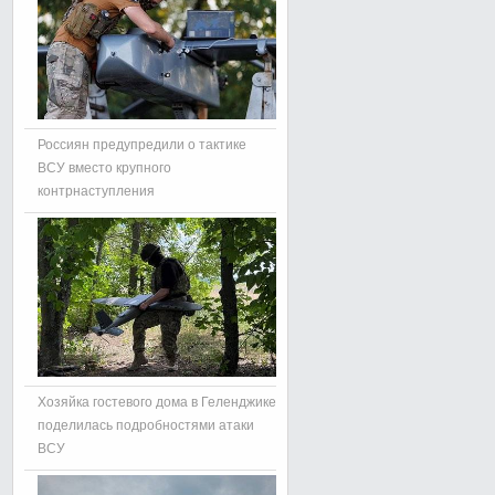
Россиян предупредили о тактике
ВСУ вместо крупного
контрнаступления
Хозяйка гостевого дома в Геленджике
поделилась подробностями атаки
ВСУ