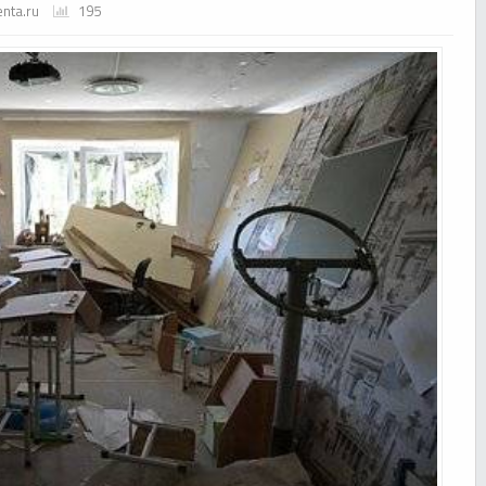
enta.ru
195