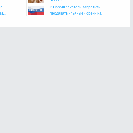
ов
В России захотели запретить
й...
продавать «пьяные» орехи на...