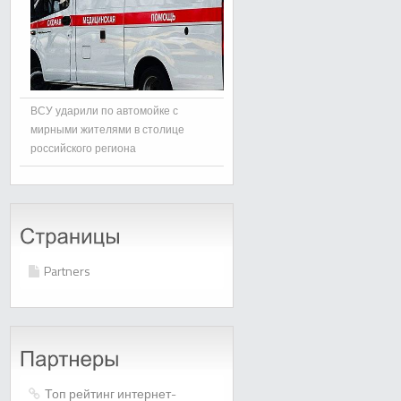
ВСУ ударили по автомойке с
мирными жителями в столице
российского региона
Partners
Топ рейтинг интернет-