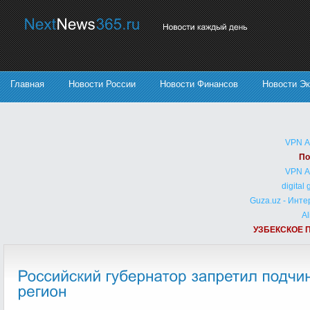
Главная
Новости России
Новости Финансов
Новости Э
VPN 
По
VPN 
digital
Guza.uz - Инт
Al
УЗБЕКСКОЕ 