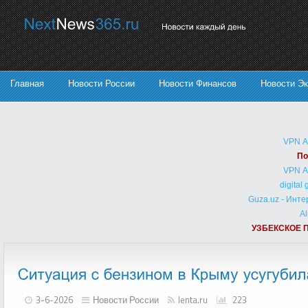
Главная
Новости России
Новости Финансов
Новости Э
VPN 
По
VPN 
digital
Guza.uz - Инт
Al
УЗБЕКСКОЕ 
3-6-2026
Новости России
lenta.ru
223