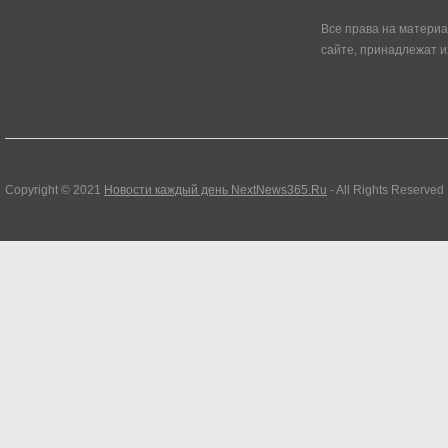
Все права на матери
сайте, принадлежат и
Copyright © 2021
Новости каждый день NextNews365.Ru
- All Rights Reserved