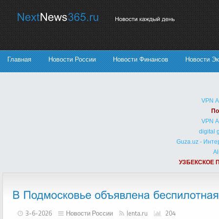
Главная
Новости России
Новости Финансов
Новости Э
VPN 
По
VPN 
digital
Guza.uz - Инт
Al
УЗБЕКСКОЕ 
3-6-2026
Новости России
lenta.ru
204