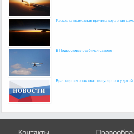
Раскрыта возможная причина крушения само
В Подмосковье разбился самолет
Врач оценил опасность популярного у детей..