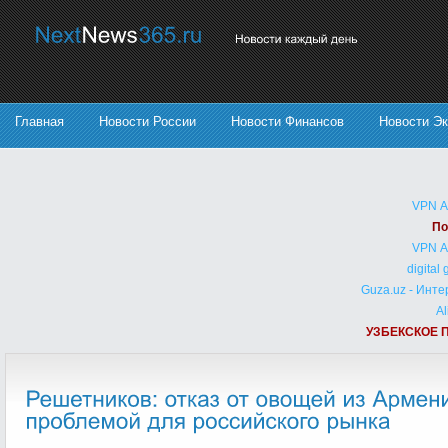
Главная
Новости России
Новости Финансов
Новости Э
VPN 
По
VPN 
digital
Guza.uz - Инт
Al
УЗБЕКСКОЕ 