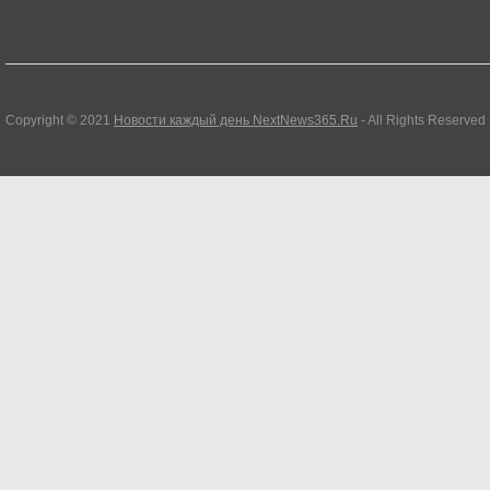
Copyright © 2021
Новости каждый день NextNews365.Ru
- All Rights Reserved