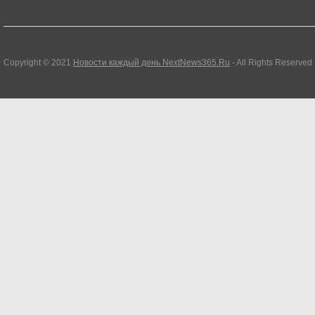
Copyright © 2021
Новости каждый день NextNews365.Ru
- All Rights Reserved