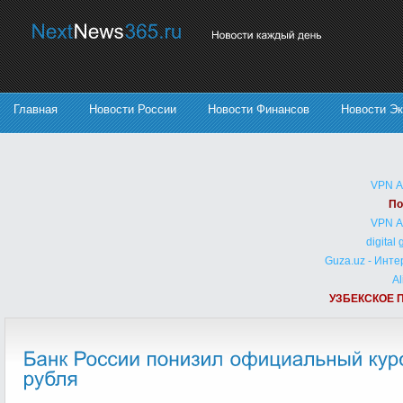
Главная
Новости России
Новости Финансов
Новости Э
VPN 
По
VPN 
digital
Guza.uz - Инт
Al
УЗБЕКСКОЕ 