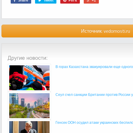
Share
Tweet
Pin it
+1
Источник:
vedomosti.ru
В горах Казахстана эвакуировали еще одного
Сеул счел санкции Британии против России уг
Генсек ООН осудил атаки украинских беспилот