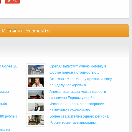
+1
Источник:
vedomosti.ru
и более 20
OpenAI выпустит умную колонку в
форме пончика стоимостью...
Экс-глава Mind Money признала вину
по «делу брокеров» о...
оссии
Аномальная жара может нанести
экономике Европы ущерб в...
дьба
Изменение правил реставрации
..
памятников сэкономило...
 80 рублей
Более ста жителей одного региона
России госпитализированы...
ина из