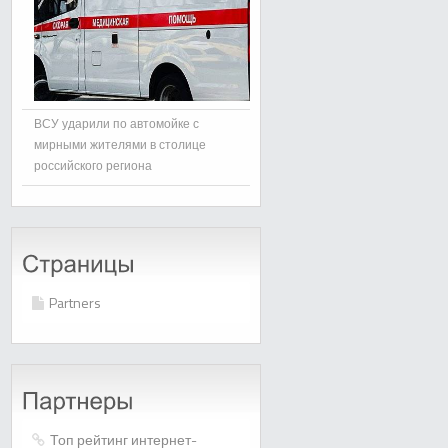
ВСУ ударили по автомойке с
мирными жителями в столице
российского региона
Partners
Топ рейтинг интернет-