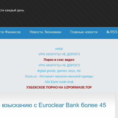
сти Финансов
Новости Экономики
Главные новости
RSS
vetop
VPN АКАУНТЫ НЕ ДОРОГО
Порно и секс видео
VPN АКАУНТЫ НЕ ДОРОГО
digital goods, games, keys, etc
Guza.uz - Интернет-магазин женской одежды
Alix Earle nude leak
УЗБЕКСКОЕ ПОРНО НА UZPORNHUB.TOP