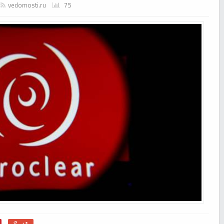
vedomosti.ru
75