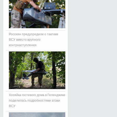
Россиян предупредили о тактике
ВСУ вместо крупного
контрнаступления
Хозяйка гостевого дома в Геленджике
поделилась подробностями атаки
ВСУ