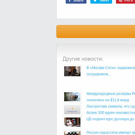
Share
Tweet
Pin it
В «Москва-Сити» задержал
сотрудников...
Международные резервы Р
снизились на $11,8 млрд
Лантратова заявила, что су
более 300 курян неизвестна.
ЦБ поднял курс доллара до
Россия нарастила импорт в