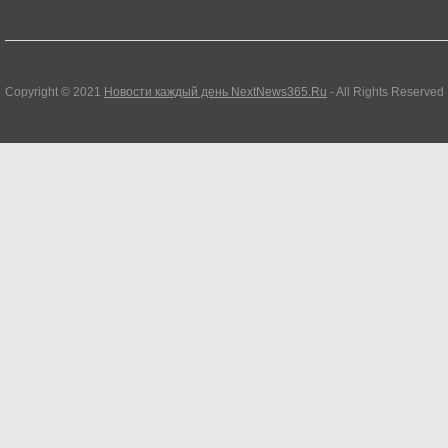
Copyright © 2021
Новости каждый день NextNews365.Ru
- All Rights Reserved