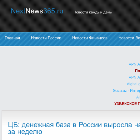
Главная
Новости России
Новости Финансов
Новости Э
VPN 
По
VPN 
digital
Guza.uz - Инт
Al
УЗБЕКСКОЕ 