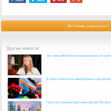
Share
Tweet
Pin it
+1
Источник:
vedomosti.ru
Экс-глава Mind Money признала вину по «делу
В горах Казахстана эвакуировали еще одного
Сеул счел санкции Британии против России уг