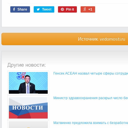
Share
Tweet
Pin it
+1
Источник:
vedomosti.ru
Генсек АСЕАН назвал четыре сферы сотрудн
Министр здравоохранения раскрыл число бе
Матвиенко предложила взимать с безработны