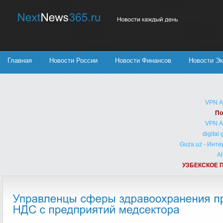
Главная
Новости России
Новости Финансов
Новости Э
VPN 
По
VPN 
digital
Guza.uz - Инт
Al
УЗБЕКСКОЕ 