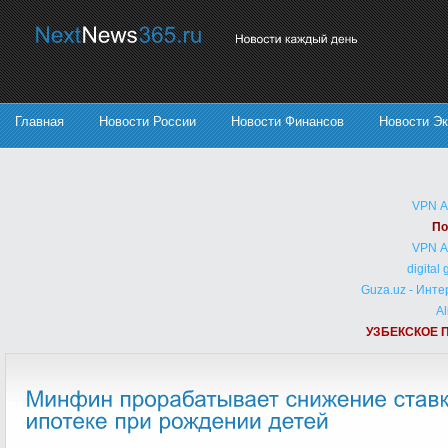
Главная
Новости России
Новости Финансов
Новости Э
VPN 
По
VPN 
digital
Guza.uz - Инт
Al
УЗБЕКСКОЕ 