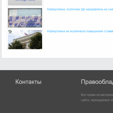
Набиуллина: политика ЦБ направлена на сниж
Набиуллина не исключила повышения ставк
Все права на матери
сайте, принадлежат и