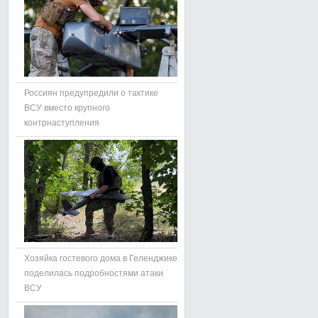
Россиян предупредили о тактике
ВСУ вместо крупного
контрнаступления
Хозяйка гостевого дома в Геленджике
поделилась подробностями атаки
ВСУ