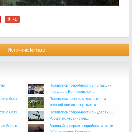
+1
Источник:
lenta.ru
вую
Появились подробности о попавших
под удар в Белгородской...
ти о боях
Появились первые кадры с места
жесткой посадки вертолета...
ти о боях
Появились подробности об ударах ВС
России по украинской...
ти боев с
Военный раскрыл подробности атаки
ВСУ на регион России в...