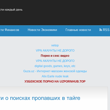
сти Финансов
Новости Экономики
Главные новости
RSS
vetop
VPN АКАУНТЫ НЕ ДОРОГО
Порно и секс видео
VPN АКАУНТЫ НЕ ДОРОГО
digital goods, games, keys, etc
Guza.uz - Интернет-магазин женской одежды
Alix Earle nude leak
УЗБЕКСКОЕ ПОРНО НА UZPORNHUB.TOP