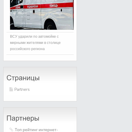
ВСУ ударили по автомойке с
мирными жителями в столице
российского региона
Partners
Топ рейтинг интернет-