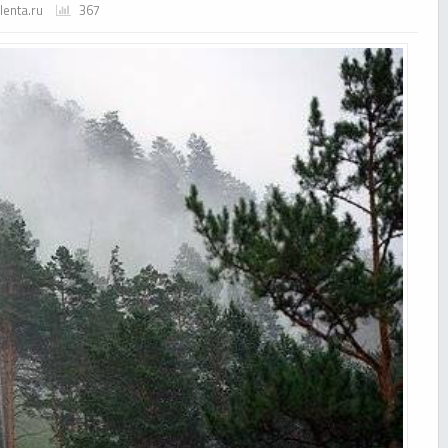
lenta.ru
367