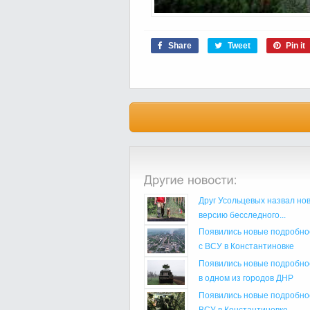
Share
Tweet
Pin it
Друг Усольцевых назвал но
версию бесследного...
Появились новые подробнос
с ВСУ в Константиновке
Появились новые подробнос
в одном из городов ДНР
Появились новые подробнос
ВСУ в Константиновке