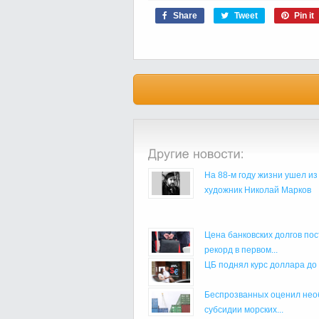
Share
Tweet
Pin it
На 88-м году жизни ушел из
художник Николай Марков
Цена банковских долгов по
рекорд в первом...
ЦБ поднял курс доллара до
Беспрозванных оценил не
субсидии морских...