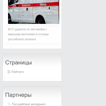
ВСУ ударили по автомойке с
мирными жителями в столице
российского региона
Partners
Топ рейтинг интернет-