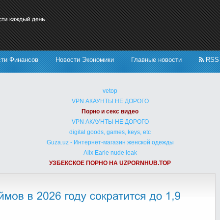
сти Финансов
Новости Экономики
Главные новости
RSS
vetop
VPN АКАУНТЫ НЕ ДОРОГО
Порно и секс видео
VPN АКАУНТЫ НЕ ДОРОГО
digital goods, games, keys, etc
Guza.uz - Интернет-магазин женской одежды
Alix Earle nude leak
УЗБЕКСКОЕ ПОРНО НА UZPORNHUB.TOP