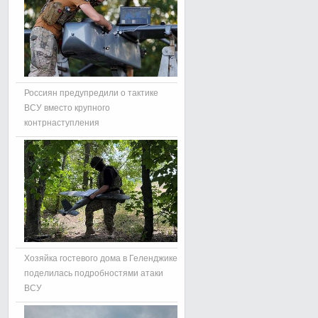
Россиян предупредили о тактике
ВСУ вместо крупного
контрнаступления
Хозяйка гостевого дома в Геленджике
поделилась подробностями атаки
ВСУ