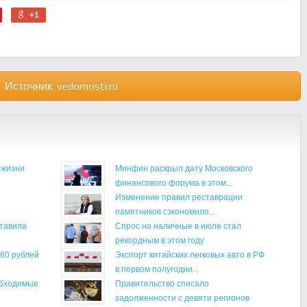
+1
Источник:
vedomosti.ru
 жизни
Минфин раскрыл дату Московского
финансового форума в этом...
Изменение правил реставрации
памятников сэкономило...
ставила
Спрос на наличные в июле стал
рекордным в этом году
 80 рублей
Экспорт китайских легковых авто в РФ
в первом полугодии...
обходимые
Правительство списало
задолженности с девяти регионов