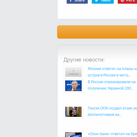
Share
Tweet
Pin it
Япония ответит на планы н
остров в России в честь...
В России отреагировали на
получение Украиной 200...
Генсек ООН осудил атаки у
беспилотников на...
«Озон банк» ответил на бр