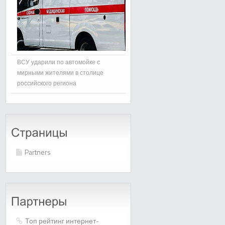
ВСУ ударили по автомойке с
мирными жителями в столице
российского региона
Partners
Топ рейтинг интернет-