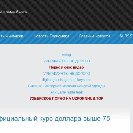
сти Финансов
Новости Экономики
Главные новости
RSS
vetop
VPN АКАУНТЫ НЕ ДОРОГО
Порно и секс видео
VPN АКАУНТЫ НЕ ДОРОГО
digital goods, games, keys, etc
Guza.uz - Интернет-магазин женской одежды
Alix Earle nude leak
УЗБЕКСКОЕ ПОРНО НА UZPORNHUB.TOP