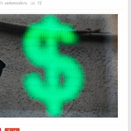
vedomosti.ru
72