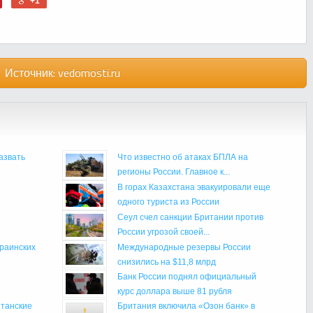
+1
Источник:
vedomosti.ru
азвать
Что известно об атаках БПЛА на
регионы России. Главное к...
В горах Казахстана эвакуировали еще
одного туриста из России
Сеул счел санкции Британии против
России угрозой своей...
краинских
Международные резервы России
снизились на $11,8 млрд
Банк России поднял официальный
курс доллара выше 81 рубля
итанские
Британия включила «Озон банк» в