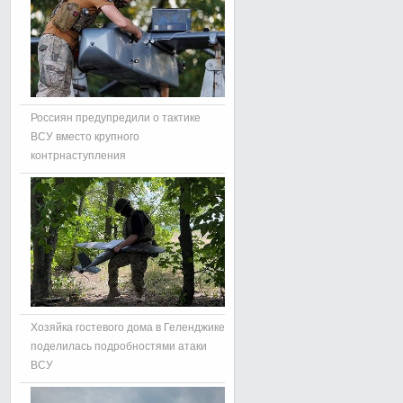
Россиян предупредили о тактике
ВСУ вместо крупного
контрнаступления
Хозяйка гостевого дома в Геленджике
поделилась подробностями атаки
ВСУ