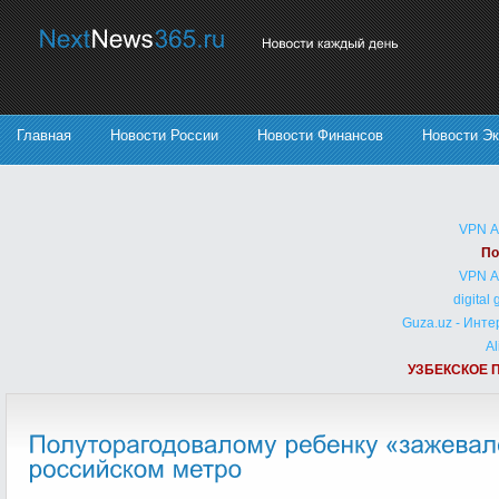
Главная
Новости России
Новости Финансов
Новости Э
VPN 
По
VPN 
digital
Guza.uz - Инт
Al
УЗБЕКСКОЕ 