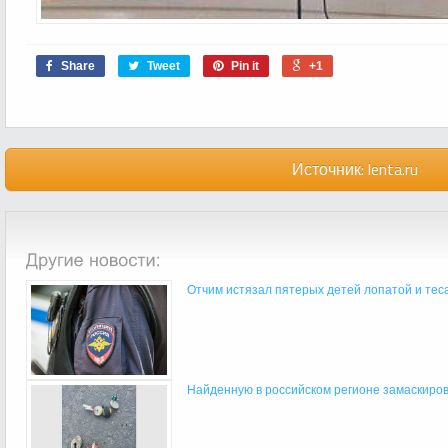
Share
Tweet
Pin it
+1
Источник:
lenta.ru
Отчим истязал пятерых детей лопатой и тесак
Найденную в российском регионе замаскиров