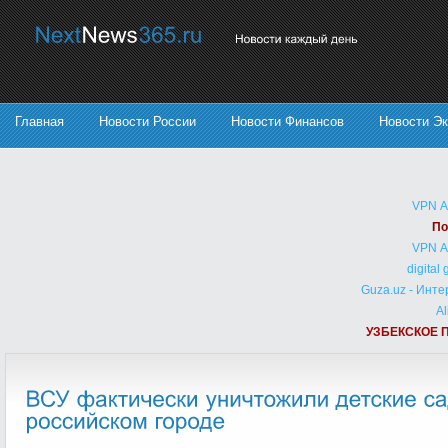
Главная
Новости России
Новости Финансов
Новости Э
VPN 
По
VPN 
digital
Guza.uz - Инт
Al
УЗБЕКСКОЕ 