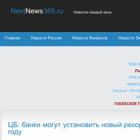
Главная
Новости России
Новости Финансов
Новости Э
VPN 
По
VPN 
digital
Guza.uz - Инт
Al
УЗБЕКСКОЕ 