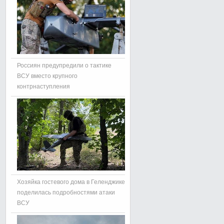
Россиян предупредили о тактике
ВСУ вместо крупного
контрнаступления
Хозяйка гостевого дома в Геленджике
поделилась подробностями атаки
ВСУ