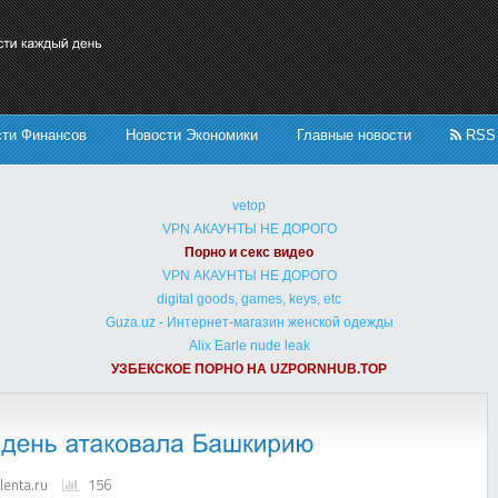
сти Финансов
Новости Экономики
Главные новости
RSS
vetop
VPN АКАУНТЫ НЕ ДОРОГО
Порно и секс видео
VPN АКАУНТЫ НЕ ДОРОГО
digital goods, games, keys, etc
Guza.uz - Интернет-магазин женской одежды
Alix Earle nude leak
УЗБЕКСКОЕ ПОРНО НА UZPORNHUB.TOP
lenta.ru
156