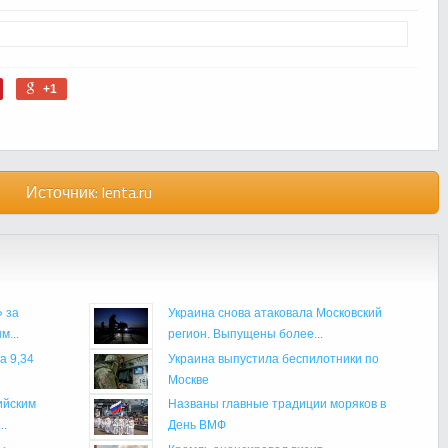
+1
Источник:
lenta.ru
 за
Украина снова атаковала Московский
...
регион. Выпущены более...
а 9,34
Украина выпустила беспилотники по
Москве
ийским
Названы главные традиции моряков в
..
День ВМФ