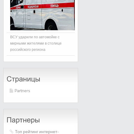
ВСУ ударили по автомойке с
мирными жителями в столице
российского региона
Partners
Топ рейтинг интернет-