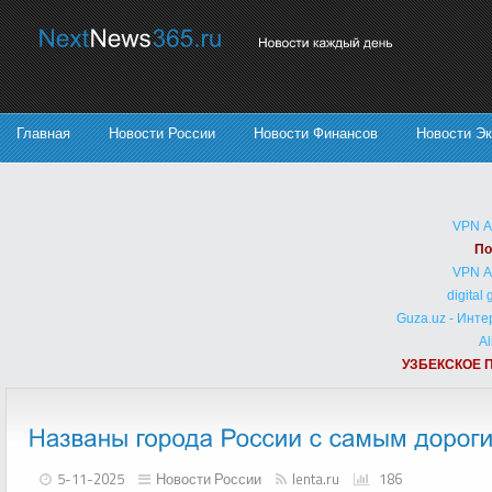
Главная
Новости России
Новости Финансов
Новости Э
VPN 
По
VPN 
digital
Guza.uz - Инт
Al
УЗБЕКСКОЕ 
5-11-2025
Новости России
lenta.ru
186