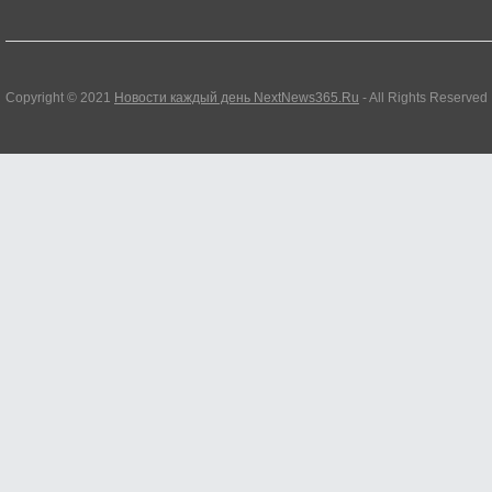
Copyright © 2021
Новости каждый день NextNews365.Ru
- All Rights Reserved