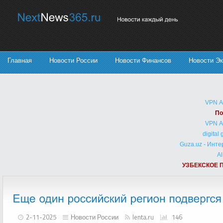
Главная
Новости России
Новости Финансов
Новости Э
VPN 
По
VPN 
digital
Guza.uz - Инт
Al
УЗБЕКСКОЕ 
2-11-2025
Новости России
lenta.ru
146