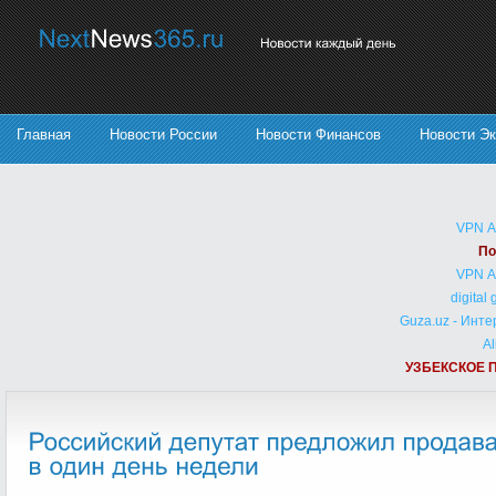
Главная
Новости России
Новости Финансов
Новости Э
VPN 
По
VPN 
digital
Guza.uz - Инт
Al
УЗБЕКСКОЕ 