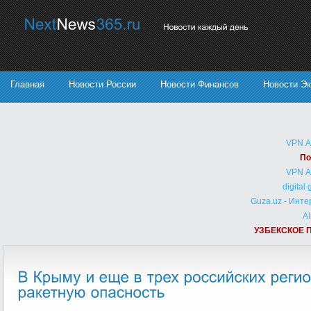
Главная
Новости России
Новости Финансов
Новости Э
VPN 
По
VPN 
digital
Guza.uz - Инт
Al
УЗБЕКСКОЕ 