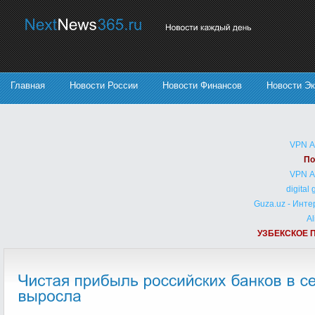
Главная
Новости России
Новости Финансов
Новости Э
VPN 
По
VPN 
digital
Guza.uz - Инт
Al
УЗБЕКСКОЕ 