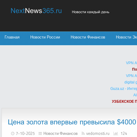
Главная
Новости России
Новости Финансов
Новости Э
VPN 
По
VPN 
digital
Guza.uz - Инт
Al
УЗБЕКСКОЕ 
7-10-2025
Новости Финансов
vedomosti.ru
124