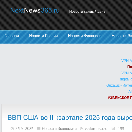
Главная
Новости России
Новости Финансов
Новости Э
VPN 
По
VPN 
digital
Guza.uz - Инт
Al
УЗБЕКСКОЕ 
25-9-2025
Новости Экономики
vedomosti.ru
155