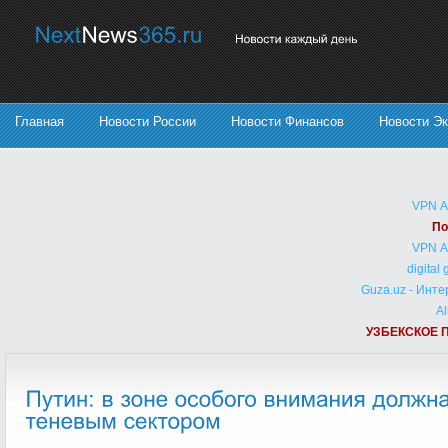
Главная
Новости России
Новости Финансов
Новости Э
VPN 
По
VPN 
digital
Guza.uz - Инт
Al
УЗБЕКСКОЕ 