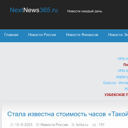
Главная
Новости России
Новости Финансов
Новости Э
VPN 
По
VPN 
digital
Guza.uz - Инт
Al
УЗБЕКСКОЕ 
13-9-2025
Новости России
lenta.ru
191