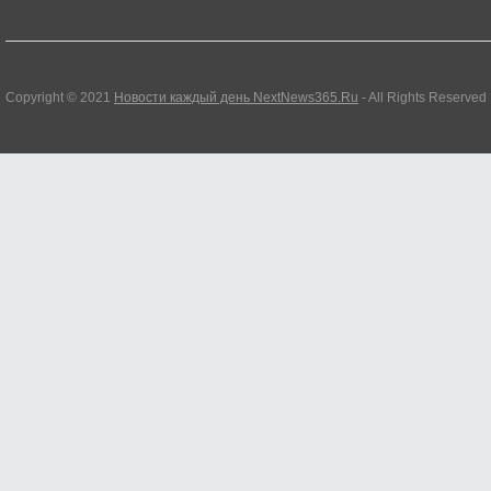
Copyright © 2021
Новости каждый день NextNews365.Ru
- All Rights Reserved