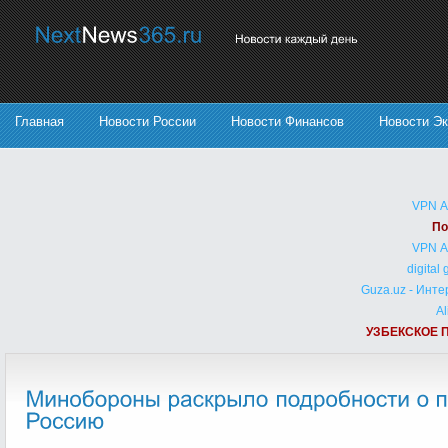
Главная
Новости России
Новости Финансов
Новости Э
VPN 
По
VPN 
digital
Guza.uz - Инт
Al
УЗБЕКСКОЕ 