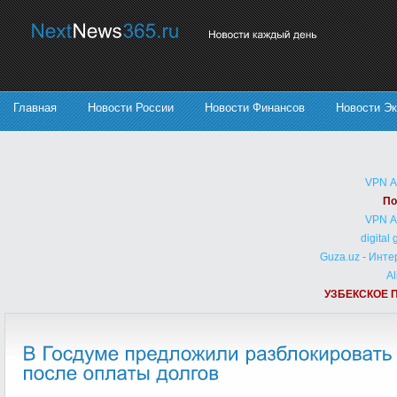
Главная
Новости России
Новости Финансов
Новости Э
VPN 
По
VPN 
digital
Guza.uz - Инт
Al
УЗБЕКСКОЕ 