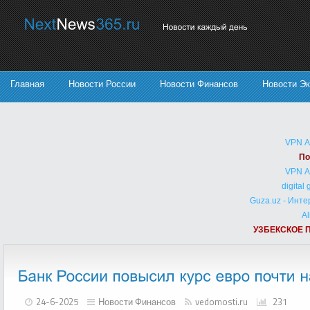
Главная
Новости России
Новости Финансов
Новости Э
VPN 
По
VPN 
digital
Guza.uz - Инт
Al
УЗБЕКСКОЕ 
24-6-2025
Новости Финансов
vedomosti.ru
231