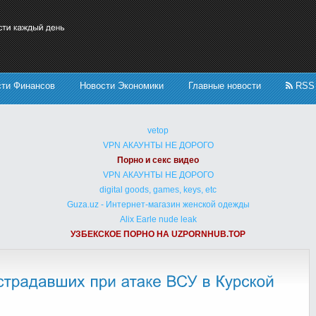
сти Финансов
Новости Экономики
Главные новости
RSS
vetop
VPN АКАУНТЫ НЕ ДОРОГО
Порно и секс видео
VPN АКАУНТЫ НЕ ДОРОГО
digital goods, games, keys, etc
Guza.uz - Интернет-магазин женской одежды
Alix Earle nude leak
УЗБЕКСКОЕ ПОРНО НА UZPORNHUB.TOP