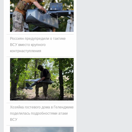
Россиян предупредили о тактике
ВСУ вместо крупного
контрнаступления
Хозяйка гостевого дома в Геленджике
поделилась подробностями атаки
ВСУ