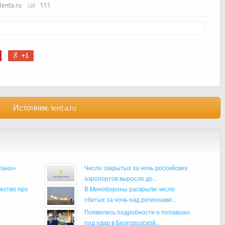
lenta.ru
111
+1
Источник:
lenta.ru
лана»
Число закрытых за ночь российских
аэропортов выросло до...
ество про
В Минобороны раскрыли число
сбитых за ночь над регионами...
Появились подробности о попавших
под удар в Белгородской...