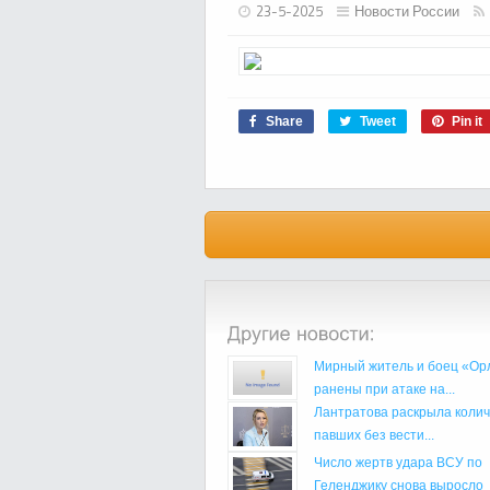
23-5-2025
Новости России
Share
Tweet
Pin it
Мирный житель и боец «Ор
ранены при атаке на...
Лантратова раскрыла колич
павших без вести...
Число жертв удара ВСУ по
Геленджику снова выросло