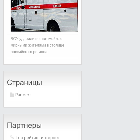
ВСУ ударили по автомойке с
мирными жителями в столице
российского региона
Partners
Топ рейтинг интернет-